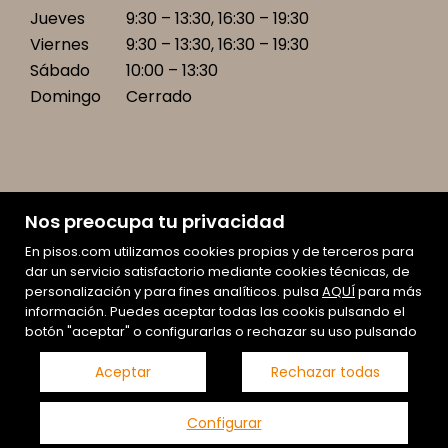
Jueves
9:30 – 13:30, 16:30 – 19:30
Viernes
9:30 – 13:30, 16:30 – 19:30
Sábado
10:00 – 13:30
Domingo
Cerrado
Nos preocupa tu privacidad
En pisos.com utilizamos cookies propias y de terceros para
Mapa Web
dar un servicio satisfactorio mediante cookies técnicas, de
Aviso legal
personalización y para fines analíticos. pulsa
AQUÍ
para más
información. Puedes aceptar todas las cookis pulsando el
Promociones
botón "aceptar" o configurarlas o rechazar su uso pulsando
Favoritos
Inmuebles destacados
Aceptar
Rechazar todas
Noticias
Política de cookies
Configurar