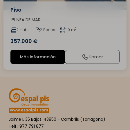
Piso
1ªLINEA DE MAR
2
2 Habs
2 Baños
110 m
357.000 €
Llamar
Más información
Jaime I, 35 Bajos. 43850 - Cambrils (Tarragona)
Telf.: 977 791 877