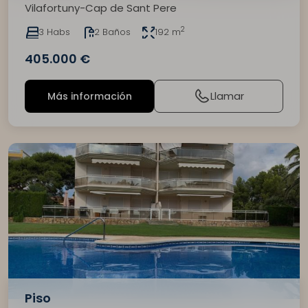
Vilafortuny-Cap de Sant Pere
2
3 Habs
2 Baños
192 m
405.000 €
Llamar
Más información
Piso