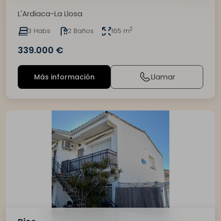
L'Ardiaca-La Llosa
2
3 Habs
2 Baños
165 m
339.000 €
Llamar
Más información