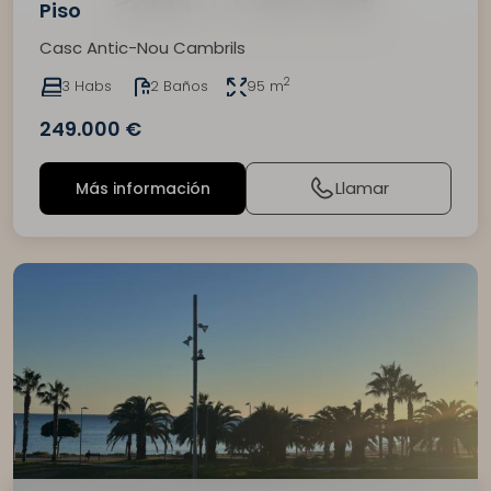
Piso
Casc Antic-Nou Cambrils
2
3 Habs
2 Baños
95 m
249.000 €
Llamar
Más información