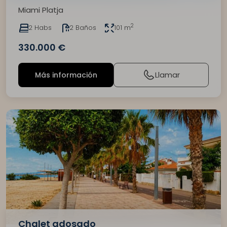
Miami Platja
2
2 Habs
2 Baños
101 m
330.000 €
Llamar
Más información
Chalet adosado