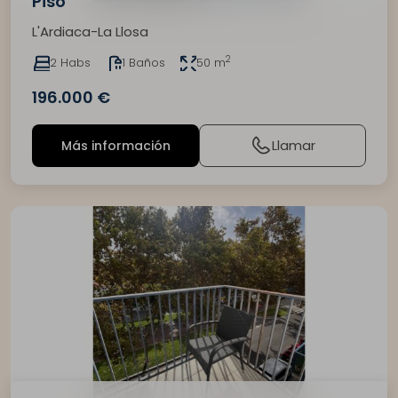
Piso
L'Ardiaca-La Llosa
2
2 Habs
1 Baños
50 m
196.000 €
Llamar
Más información