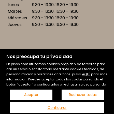
Lunes
9:30 – 13:30, 16:30 – 19:30
Martes
9:30 – 13:30, 16:30 – 19:30
Miércoles
9:30 – 13:30, 16:30 – 19:30
Jueves
9:30 – 13:30, 16:30 – 19:30
Nos preocupa tu privacidad
En pisos.com utilizamos cookies propias y de terceros para
Mapa Web
dar un servicio satisfactorio mediante cookies técnicas, de
Aviso legal
personalización y para fines analíticos. pulsa
AQUÍ
para más
información. Puedes aceptar todas las cookis pulsando el
Promociones
botón "aceptar" o configurarlas o rechazar su uso pulsando
Favoritos
Inmuebles destacados
Aceptar
Rechazar todas
Noticias
Política de cookies
Configurar