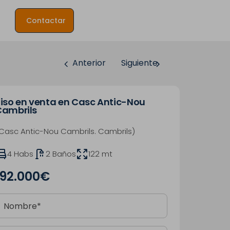
Contactar
Anterior
Siguiente
iso en venta en Casc Antic-Nou
Cambrils
Casc Antic-Nou Cambrils. Cambrils)
4 Habs
2 Baños
122 mt
192.000€