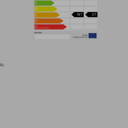
197
37
a.