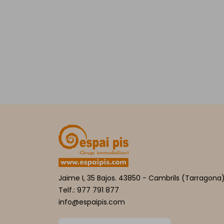
Jaime I, 35 Bajos. 43850 - Cambrils (Tarragona
Telf.: 977 791 877
info@espaipis.com