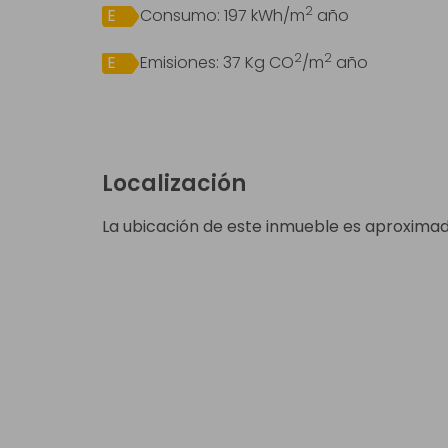
2
E
Consumo:
197 kWh/m
año
2
2
E
Emisiones:
37 Kg CO
/m
año
Localización
La ubicación de este inmueble es aproximad