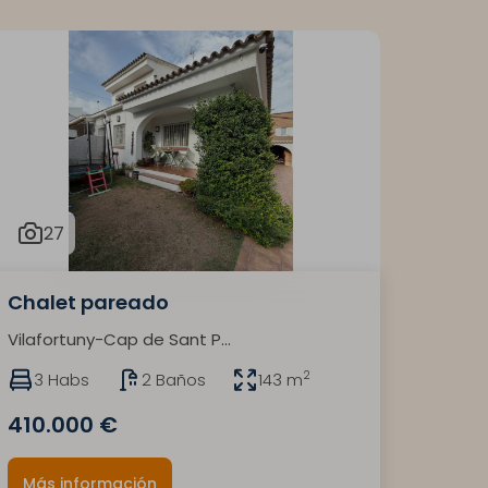
27
Chalet pareado
Vilafortuny-Cap de Sant P...
2
3 Habs
2 Baños
143 m
410.000 €
Más información