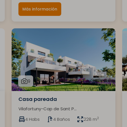
Más información
9
Casa pareada
Vilafortuny-Cap de Sant P...
2
4 Habs
4 Baños
228 m