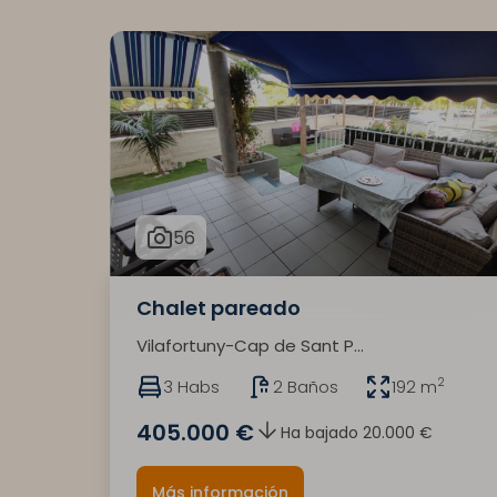
56
Chalet pareado
Vilafortuny-Cap de Sant P...
2
3 Habs
2 Baños
192 m
405.000 €
Ha bajado 20.000 €
Más información