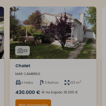
29
Chalet
MAR CAMBRILS
2
4 Habs
3 Baños
133 m
430.000 €
Ha bajado 35.000 €
Más información