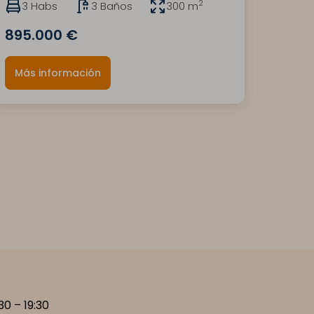
2
3 Habs
3 Baños
300 m
895.000 €
Más información
:30 – 19:30