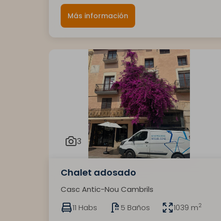
Más información
3
Chalet adosado
Casc Antic-Nou Cambrils
2
11 Habs
5 Baños
1039 m