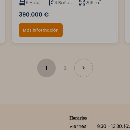
2
5 Habs
3 Baños
266 m
390.000 €
Más información
1
2
chevron_right
Horarios
Viernes
9:30 – 13:30, 16