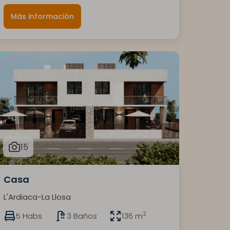
Más información
15
Casa
L'Ardiaca-La Llosa
2
5 Habs
3 Baños
136 m