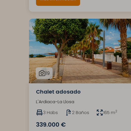
19
Chalet adosado
L'Ardiaca-La Llosa
2
3 Habs
2 Baños
165 m
339.000 €