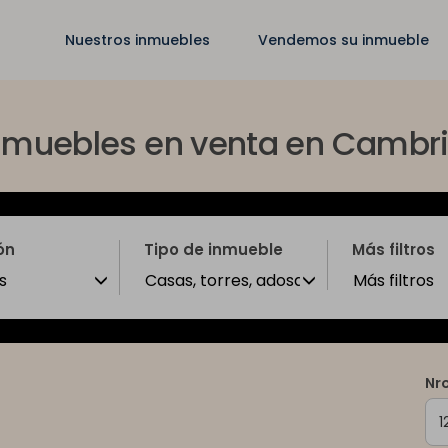
Nuestros inmuebles
Vendemos su inmueble
nmuebles en venta en Cambri
ón
Tipo de inmueble
Más filtros
s
Más filtros
Casas, torres, adosados, chalets
Nro
1