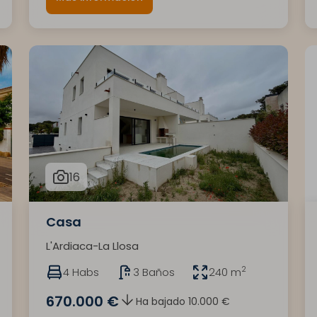
16
Casa
L'Ardiaca-La Llosa
2
4 Habs
3 Baños
240 m
670.000 €
Ha bajado 10.000 €