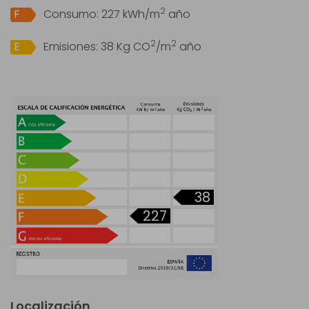
2
F
Consumo:
227 kWh/m
año
2
2
E
Emisiones:
38 Kg CO
/m
año
38
227
Localización